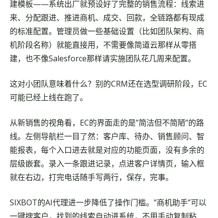
建模板——系统出厂就预设好了完整的销售流程：线索进
来、分配跟进、推进商机、成交、回款，全链路都有现成
的标准配置。管理员做一些基础设置（比如团队架构、商
机阶段名称）就能直接用，不需要像简道云那样从零搭
建，也不像Salesforce那样请实施团队花几周来配置。
这对小团队意味着什么？别的CRM还在选型调研阶段，EC
可能已经上线在跑了。
从新销售的视角看，EC的界面走的是”简洁但不简陋”的路
线。左侧导航栏一目了然：客户库、待办、销售顾问、智
能报表，每个入口进去就是对应的功能页面，没有多余的
层级嵌套。录入一条跟进记录，点进客户详情页，输入框
就在右边，打完电话随手写两行，保存，完事。
SIXBOT的AI代理进一步降低了操作门槛。”商机助手”可以
一键搜客户，找到的线索自动进系统，不用手动复制粘