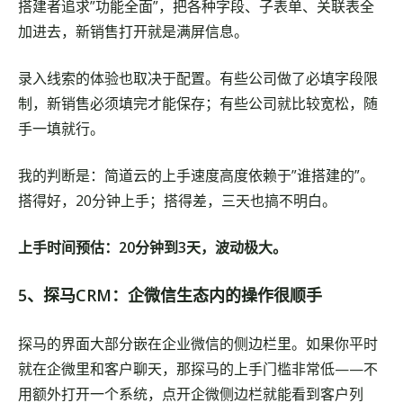
搭建者追求”功能全面”，把各种字段、子表单、关联表全
加进去，新销售打开就是满屏信息。
录入线索的体验也取决于配置。有些公司做了必填字段限
制，新销售必须填完才能保存；有些公司就比较宽松，随
手一填就行。
我的判断是：简道云的上手速度高度依赖于”谁搭建的”。
搭得好，20分钟上手；搭得差，三天也搞不明白。
上手时间预估：20分钟到3天，波动极大。
5、探马CRM：企微信生态内的操作很顺手
探马的界面大部分嵌在企业微信的侧边栏里。如果你平时
就在企微里和客户聊天，那探马的上手门槛非常低——不
用额外打开一个系统，点开企微侧边栏就能看到客户列