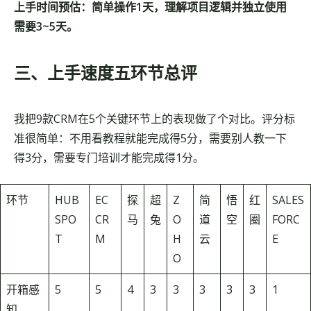
上手时间预估：简单操作1天，理解项目逻辑并独立使用
需要3~5天。
三、上手速度五环节总评
我把9款CRM在5个关键环节上的表现做了个对比。评分标
准很简单：不用看教程就能完成得5分，需要别人教一下
得3分，需要专门培训才能完成得1分。
环节
HUB
EC
探
超
Z
简
悟
红
SALES
SPO
CR
马
兔
O
道
空
圈
FORC
T
M
H
云
E
O
开箱感
5
5
4
3
3
3
3
3
1
知